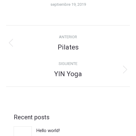
septiembre 19, 2019
Navegación
ANTERIOR
entre
Pilates
Álbum
álbumes
anterior:
SIGUIENTE
YIN Yoga
Álbum
siguiente:
Recent posts
Hello world!