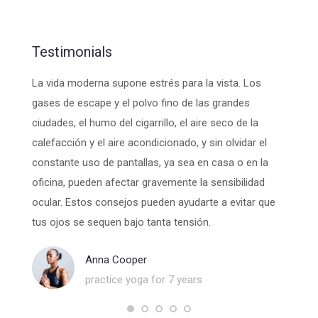
Testimonials
. Morbi
La vida moderna supone estrés para la vista. Los
Una die
d felis
gases de escape y el polvo fino de las grandes
menos 
ciudades, el humo del cigarrillo, el aire seco de la
para u
enim.
calefacción y el aire acondicionado, y sin olvidar el
ojos n
constante uso de pantallas, ya sea en casa o en la
el ord
oficina, pueden afectar gravemente la sensibilidad
ventila
ocular. Estos consejos pueden ayudarte a evitar que
relajac
tus ojos se sequen bajo tanta tensión.
Anna Cooper
practice yoga for 7 years