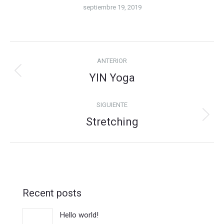
septiembre 19, 2019
Navegación
ANTERIOR
entre
YIN Yoga
Álbum
álbumes
anterior:
SIGUIENTE
Stretching
Álbum
siguiente:
Recent posts
Hello world!