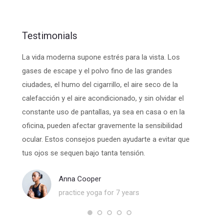
Testimonials
. Morbi
La vida moderna supone estrés para la vista. Los
Una die
d felis
gases de escape y el polvo fino de las grandes
menos 
ciudades, el humo del cigarrillo, el aire seco de la
para u
enim.
calefacción y el aire acondicionado, y sin olvidar el
ojos n
constante uso de pantallas, ya sea en casa o en la
el ord
oficina, pueden afectar gravemente la sensibilidad
ventila
ocular. Estos consejos pueden ayudarte a evitar que
relajac
tus ojos se sequen bajo tanta tensión.
Anna Cooper
practice yoga for 7 years