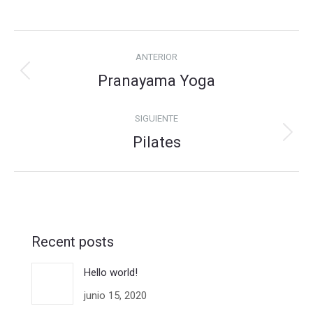
Navegación
ANTERIOR
entre
Pranayama Yoga
Álbum
álbumes
anterior:
SIGUIENTE
Pilates
Álbum
siguiente:
Recent posts
Hello world!
junio 15, 2020