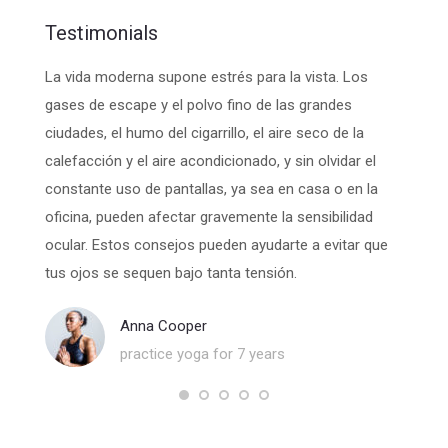
Testimonials
. Morbi
La vida moderna supone estrés para la vista. Los
Una die
d felis
gases de escape y el polvo fino de las grandes
menos 
ciudades, el humo del cigarrillo, el aire seco de la
para u
enim.
calefacción y el aire acondicionado, y sin olvidar el
ojos n
constante uso de pantallas, ya sea en casa o en la
el ord
oficina, pueden afectar gravemente la sensibilidad
ventila
ocular. Estos consejos pueden ayudarte a evitar que
relajac
tus ojos se sequen bajo tanta tensión.
Anna Cooper
practice yoga for 7 years