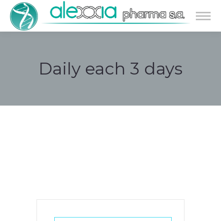
Daily each 3 days
Estás aquí: