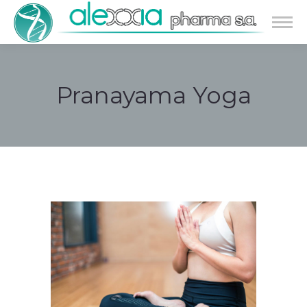
Pranayama Yoga
Estás aquí: